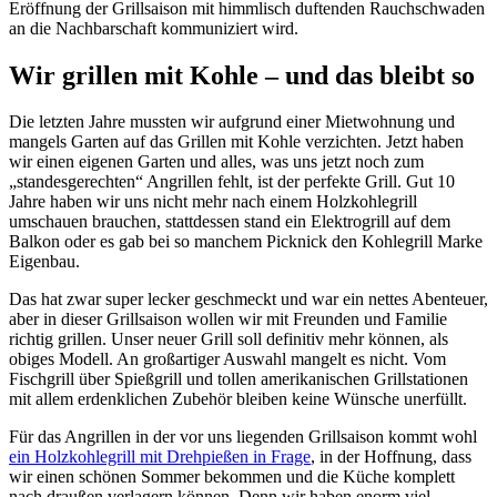
Eröffnung der Grillsaison mit himmlisch duftenden Rauchschwaden
an die Nachbarschaft kommuniziert wird.
Wir grillen mit Kohle – und das bleibt so
Die letzten Jahre mussten wir aufgrund einer Mietwohnung und
mangels Garten auf das Grillen mit Kohle verzichten. Jetzt haben
wir einen eigenen Garten und alles, was uns jetzt noch zum
„standesgerechten“ Angrillen fehlt, ist der perfekte Grill. Gut 10
Jahre haben wir uns nicht mehr nach einem Holzkohlegrill
umschauen brauchen, stattdessen stand ein Elektrogrill auf dem
Balkon oder es gab bei so manchem Picknick den Kohlegrill Marke
Eigenbau.
Das hat zwar super lecker geschmeckt und war ein nettes Abenteuer,
aber in dieser Grillsaison wollen wir mit Freunden und Familie
richtig grillen. Unser neuer Grill soll definitiv mehr können, als
obiges Modell. An großartiger Auswahl mangelt es nicht. Vom
Fischgrill über Spießgrill und tollen amerikanischen Grillstationen
mit allem erdenklichen Zubehör bleiben keine Wünsche unerfüllt.
Für das Angrillen in der vor uns liegenden Grillsaison kommt wohl
ein Holzkohlegrill mit Drehpießen in Frage
, in der Hoffnung, dass
wir einen schönen Sommer bekommen und die Küche komplett
nach draußen verlagern können. Denn wir haben enorm viel