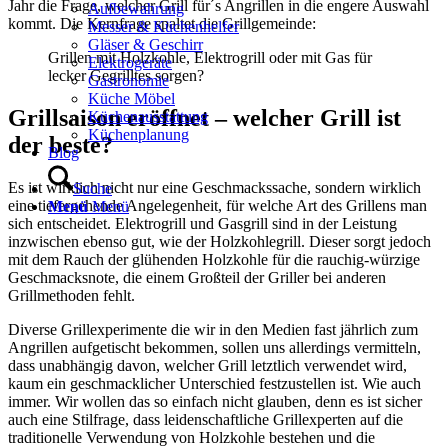
Jahr die Frage, welcher Grill für´s Angrillen in die engere Auswahl
Aufbewahrung
kommt. Die Kernfrage spaltet die Grillgemeinde:
Messer & Küchenhelfer
Gläser & Geschirr
Grillen mit Holzkohle, Elektrogrill oder mit Gas für
Elektrogeräte
lecker Gegrilltes sorgen?
Gastronomie
Küche Möbel
Grillsaison eröffnet – welcher Grill ist
Küchenausstattung
Küchenplanung
der beste?
Blog
Es ist wirklich nicht nur eine Geschmackssache, sondern wirklich
Suche
eine tiefergehende Angelegenheit, für welche Art des Grillens man
Menü
Menü
sich entscheidet. Elektrogrill und Gasgrill sind in der Leistung
inzwischen ebenso gut, wie der Holzkohlegrill. Dieser sorgt jedoch
mit dem Rauch der glühenden Holzkohle für die rauchig-würzige
Geschmacksnote, die einem Großteil der Griller bei anderen
Grillmethoden fehlt.
Diverse Grillexperimente die wir in den Medien fast jährlich zum
Angrillen aufgetischt bekommen, sollen uns allerdings vermitteln,
dass unabhängig davon, welcher Grill letztlich verwendet wird,
kaum ein geschmacklicher Unterschied festzustellen ist. Wie auch
immer. Wir wollen das so einfach nicht glauben, denn es ist sicher
auch eine Stilfrage, dass leidenschaftliche Grillexperten auf die
traditionelle Verwendung von Holzkohle bestehen und die