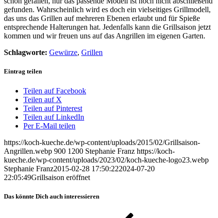
schon gefallen, nur das passende Modell ist noch nicht abschließend
gefunden. Wahrscheinlich wird es doch ein vielseitiges Grillmodell,
das uns das Grillen auf mehreren Ebenen erlaubt und für Spieße
entsprechende Halterungen hat. Jedenfalls kann die Grillsaison jetzt
kommen und wir freuen uns auf das Angrillen im eigenen Garten.
Schlagworte:
Gewürze
,
Grillen
Eintrag teilen
Teilen auf Facebook
Teilen auf X
Teilen auf Pinterest
Teilen auf LinkedIn
Per E-Mail teilen
https://koch-kueche.de/wp-content/uploads/2015/02/Grillsaison-
Angrillen.webp
900
1200
Stephanie Franz
https://koch-
kueche.de/wp-content/uploads/2023/02/koch-kueche-logo23.webp
Stephanie Franz
2015-02-28 17:50:22
2024-07-20
22:05:49
Grillsaison eröffnet
Das könnte Dich auch interessieren