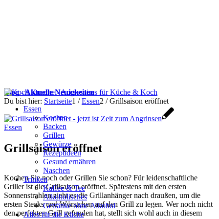
Blog - Aktuelle Neuigkeiten
Du bist hier:
Startseite
1
/
Essen
2
/
Grillsaison eröffnet
Essen
Kochen
Backen
Essen
Grillen
Gewürze
Grillsaison eröffnet
Rezeptideen
Gesund ernähren
Naschen
Kochen Sie noch oder Grillen Sie schon? Für leidenschaftliche
Trinken
Griller ist die Grillsaison eröffnet. Spätestens mit den ersten
Kaffee & Tee
Sonnenstrahlen zieht es die Grillanhänger nach draußen, um die
Alkoholisches
ersten Steaks und Würstchen auf den Grill zu legen. Wer noch nicht
Getränke ohne Alkohol
den perfekten Grill gefunden hat, stellt sich wohl auch in diesem
Alles für die Küche