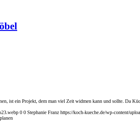
öbel
n, ist ein Projekt, dem man viel Zeit widmen kann und sollte. Da Kü
go23.webp
0
0
Stephanie Franz
https://koch-kueche.de/wp-content/upl
planen