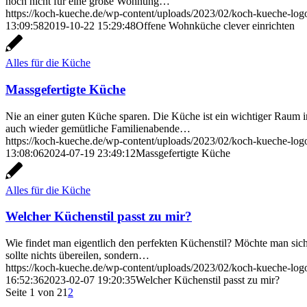
noch nicht für eine große Wohnung…
https://koch-kueche.de/wp-content/uploads/2023/02/koch-kueche-lo
13:09:58
2019-10-22 15:29:48
Offene Wohnküche clever einrichten
Alles für die Küche
Massgefertigte Küche
Nie an einer guten Küche sparen. Die Küche ist ein wichtiger Raum 
auch wieder gemütliche Familienabende…
https://koch-kueche.de/wp-content/uploads/2023/02/koch-kueche-lo
13:08:06
2024-07-19 23:49:12
Massgefertigte Küche
Alles für die Küche
Welcher Küchenstil passt zu mir?
Wie findet man eigentlich den perfekten Küchenstil? Möchte man sich 
sollte nichts übereilen, sondern…
https://koch-kueche.de/wp-content/uploads/2023/02/koch-kueche-lo
16:52:36
2023-02-07 19:20:35
Welcher Küchenstil passt zu mir?
Seite 1 von 2
1
2