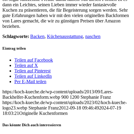
dann ein Leichtes, seinen Lieben immer wieder fantasievolle
Kuchen zu präsentieren, die für Begeisterung sorgen werden. Sehr
gute Erfahrungen haben wir mit den vielen originellen Backformen
von Lares gemacht, die wir zu günstigen Preisen über Amazon
beziehen.
Schlagworte:
Backen
,
Küchenausstattung
,
naschen
Eintrag teilen
Teilen auf Facebook
Teilen auf X
Teilen auf Pinterest
Teilen auf LinkedIn
Per E-Mail teilen
https://koch-kueche.de/wp-content/uploads/2013/09/Lares-
Backhelfer-Kuchenform.webp
900
1200
Stephanie Franz
https://koch-kueche.de/wp-content/uploads/2023/02/koch-kueche-
logo23.webp
Stephanie Franz
2012-09-18 09:46:49
2024-07-19
18:03:21
Originelle Kuchenformen
Das könnte Dich auch interessieren