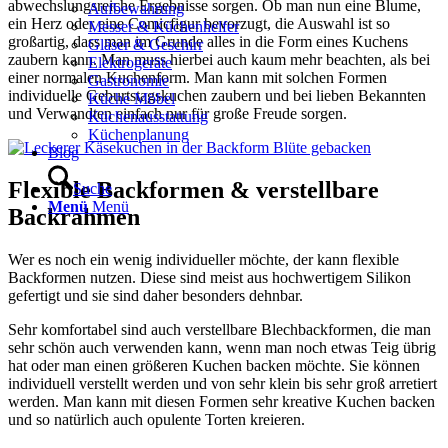
abwechslungsreiche Ergebnisse sorgen. Ob man nun eine Blume,
Aufbewahrung
ein Herz oder eine Comicfigur bevorzugt, die Auswahl ist so
Messer & Küchenhelfer
großartig, dass man im Grunde alles in die Form eines Kuchens
Gläser & Geschirr
zaubern kann. Man muss hierbei auch kaum mehr beachten, als bei
Elektrogeräte
einer normalen Kuchenform. Man kann mit solchen Formen
Gastronomie
individuelle Geburtstagskuchen zaubern und bei lieben Bekannten
Küche Möbel
und Verwandten einfach nur für große Freude sorgen.
Küchenausstattung
Küchenplanung
Blog
Flexible Backformen & verstellbare
Suche
Menü
Menü
Backrahmen
Wer es noch ein wenig individueller möchte, der kann flexible
Backformen nutzen. Diese sind meist aus hochwertigem Silikon
gefertigt und sie sind daher besonders dehnbar.
Sehr komfortabel sind auch verstellbare Blechbackformen, die man
sehr schön auch verwenden kann, wenn man noch etwas Teig übrig
hat oder man einen größeren Kuchen backen möchte. Sie können
individuell verstellt werden und von sehr klein bis sehr groß arretiert
werden. Man kann mit diesen Formen sehr kreative Kuchen backen
und so natürlich auch opulente Torten kreieren.