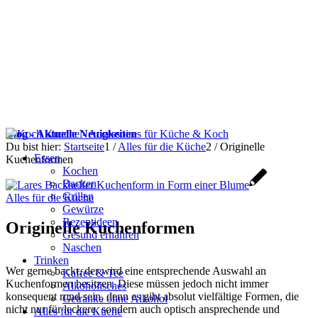
Blog - Aktuelle Neuigkeiten
Du bist hier:
Startseite
1
/
Alles für die Küche
2
/
Originelle
Essen
Kuchenformen
Kochen
Backen
Grillen
Alles für die Küche
Gewürze
Rezeptideen
Originelle Kuchenformen
Gesund ernähren
Naschen
Trinken
Wer gerne backt, der wird eine entsprechende Auswahl an
Kaffee & Tee
Kuchenformen besitzen. Diese müssen jedoch nicht immer
Alkoholisches
konsequent rund sein, denn es gibt absolut vielfältige Formen, die
Getränke ohne Alkohol
nicht nur für leckere, sondern auch optisch ansprechende und
Alles für die Küche