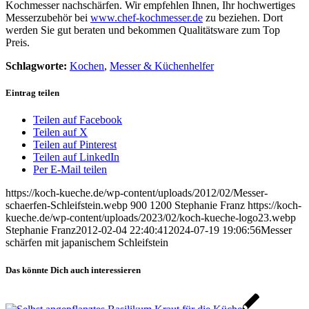
Kochmesser nachschärfen. Wir empfehlen Ihnen, Ihr hochwertiges
Messerzubehör bei
www.chef-kochmesser.de
zu beziehen. Dort
werden Sie gut beraten und bekommen Qualitätsware zum Top
Preis.
Schlagworte:
Kochen
,
Messer & Küchenhelfer
Eintrag teilen
Teilen auf Facebook
Teilen auf X
Teilen auf Pinterest
Teilen auf LinkedIn
Per E-Mail teilen
https://koch-kueche.de/wp-content/uploads/2012/02/Messer-
schaerfen-Schleifstein.webp
900
1200
Stephanie Franz
https://koch-
kueche.de/wp-content/uploads/2023/02/koch-kueche-logo23.webp
Stephanie Franz
2012-02-04 22:40:41
2024-07-19 19:06:56
Messer
schärfen mit japanischem Schleifstein
Das könnte Dich auch interessieren