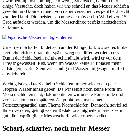
Zwar benötigt man anfangs ein wenig Zuversicht, Geduld und
einige Versuche, doch haben wir uns schnell an das Messer schärfen
gewöhnt und können Ihnen von daher versichern: es geht bald leicht
von der Hand. Die meisten Japanmesser müssen im Winkel von 15
Grad aufgelegt werden, um die Messerklinge perfekt nachschärfen
zu können.
Unter dem Schärfen bildet sich an der Klinge dort, wo sie nach oben
liegt, ein leichter Grad, der später weggeschliffen werden muss.
Damit der Schleifstein richtig gehandhabt wird, wird er vor dem
Einsatz gewässert. Erst, wenn im Wasser keine Luftblasen mehr
aufsteigen, ist der Stein vollständig mit Wasser aufgesogen und ist
einsatzbereit.
Wichtig ist es, dass Sie beim Schleifen immer wieder ein paar
Tropfen Wasser hinzu geben. Da wir selbst noch keine Profis im
Messer schleifen sind, dokumentieren wir unsere Fortschritte und
verfassen zu einem späteren Zeitpunkt nochmals einen
Fortsetzungsartikel zum Thema Nachschleifen. Dennoch, soviel sei
Ihnen verraten, gelingt es den Redaktionsmitgliedern bereits sehr
gut, die ursprüngliche Messerschärfe wieder herzustellen.
Scharf, schärfer, noch mehr Messer