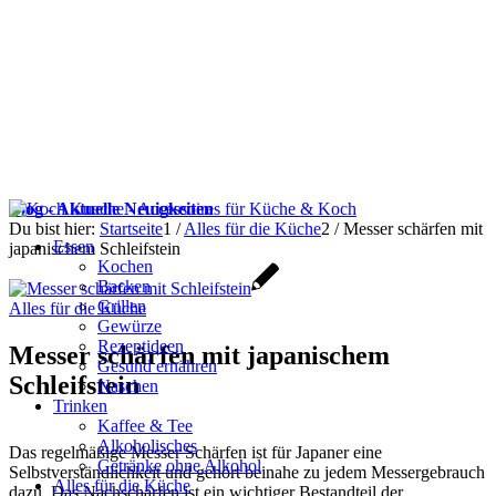
Blog - Aktuelle Neuigkeiten
Du bist hier:
Startseite
1
/
Alles für die Küche
2
/
Messer schärfen mit
Essen
japanischem Schleifstein
Kochen
Backen
Grillen
Alles für die Küche
Gewürze
Rezeptideen
Messer schärfen mit japanischem
Gesund ernähren
Schleifstein
Naschen
Trinken
Kaffee & Tee
Alkoholisches
Das regelmäßige Messer Schärfen ist für Japaner eine
Getränke ohne Alkohol
Selbstverständlichkeit und gehört beinahe zu jedem Messergebrauch
Alles für die Küche
dazu. Das Nachschärfen ist ein wichtiger Bestandteil der