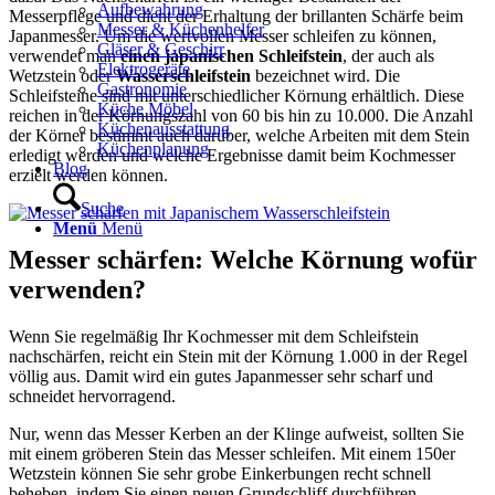
Aufbewahrung
Messerpflege und dient der Erhaltung der brillanten Schärfe beim
Messer & Küchenhelfer
Japanmesser. Um die wertvollen Messer schleifen zu können,
Gläser & Geschirr
verwendet man
einen japanischen Schleifstein
, der auch als
Elektrogeräte
Wetzstein oder
Wasserschleifstein
bezeichnet wird. Die
Gastronomie
Schleifsteine sind mit unterschiedlicher Körnung erhältlich. Diese
Küche Möbel
reichen in der Körnungszahl von 60 bis hin zu 10.000. Die Anzahl
Küchenausstattung
der Körner bestimmt auch darüber, welche Arbeiten mit dem Stein
Küchenplanung
erledigt werden und welche Ergebnisse damit beim Kochmesser
Blog
erzielt werden können.
Suche
Menü
Menü
Messer schärfen: Welche Körnung wofür
verwenden?
Wenn Sie regelmäßig Ihr Kochmesser mit dem Schleifstein
nachschärfen, reicht ein Stein mit der Körnung 1.000 in der Regel
völlig aus. Damit wird ein gutes Japanmesser sehr scharf und
schneidet hervorragend.
Nur, wenn das Messer Kerben an der Klinge aufweist, sollten Sie
mit einem gröberen Stein das Messer schleifen. Mit einem 150er
Wetzstein können Sie sehr grobe Einkerbungen recht schnell
beheben, indem Sie einen neuen Grundschliff durchführen.