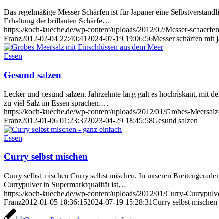
Das regelmäßige Messer Schärfen ist für Japaner eine Selbstverständl
Erhaltung der brillanten Schärfe…
https://koch-kueche.de/wp-content/uploads/2012/02/Messer-schaerfen
Franz
2012-02-04 22:40:41
2024-07-19 19:06:56
Messer schärfen mit 
Essen
Gesund salzen
Lecker und gesund salzen. Jahrzehnte lang galt es hochriskant, mit 
zu viel Salz im Essen sprachen.…
https://koch-kueche.de/wp-content/uploads/2012/01/Grobes-Meersal
Franz
2012-01-06 01:23:37
2023-04-29 18:45:58
Gesund salzen
Essen
Curry selbst mischen
Curry selbst mischen Curry selbst mischen. In unseren Breitengerade
Currypulver in Supermarktqualität ist…
https://koch-kueche.de/wp-content/uploads/2012/01/Curry-Currypulv
Franz
2012-01-05 18:36:15
2024-07-19 15:28:31
Curry selbst mischen