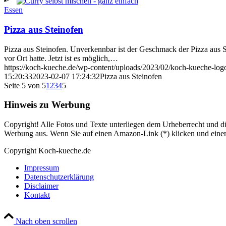
Essen
Pizza aus Steinofen
Pizza aus Steinofen. Unverkennbar ist der Geschmack der Pizza aus St
vor Ort hatte. Jetzt ist es möglich,…
https://koch-kueche.de/wp-content/uploads/2023/02/koch-kueche-lo
15:20:33
2023-02-07 17:24:32
Pizza aus Steinofen
Seite 5 von 5
1
2
3
4
5
Hinweis zu Werbung
Copyright! Alle Fotos und Texte unterliegen dem Urheberrecht und dü
Werbung aus. Wenn Sie auf einen Amazon-Link (*) klicken und einen K
Copyright Koch-kueche.de
Impressum
Datenschutzerklärung
Disclaimer
Kontakt
Nach oben scrollen