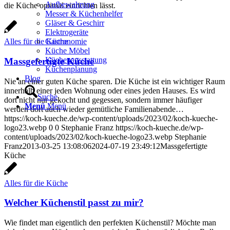
Aufbewahrung
die Küche optimal einrichten lässt.
Messer & Küchenhelfer
Gläser & Geschirr
Elektrogeräte
Gastronomie
Alles für die Küche
Küche Möbel
Küchenausstattung
Massgefertigte Küche
Küchenplanung
Blog
Nie an einer guten Küche sparen. Die Küche ist ein wichtiger Raum
innerhalb einer jeden Wohnung oder eines jeden Hauses. Es wird
Suche
dort nicht nur gekocht und gegessen, sondern immer häufiger
Menü
Menü
werden dort auch wieder gemütliche Familienabende…
https://koch-kueche.de/wp-content/uploads/2023/02/koch-kueche-
logo23.webp
0
0
Stephanie Franz
https://koch-kueche.de/wp-
content/uploads/2023/02/koch-kueche-logo23.webp
Stephanie
Franz
2013-03-25 13:08:06
2024-07-19 23:49:12
Massgefertigte
Küche
Alles für die Küche
Welcher Küchenstil passt zu mir?
Wie findet man eigentlich den perfekten Küchenstil? Möchte man