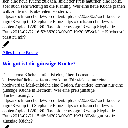
sich eine neue Küche zulegen, spielt der Preis natürlich eine Rolle,
aber auch sehr wichtig ist die Planung. Wer eine neue Küche planen
will, sollte nichts übereilen, sondern…
https://koch-kueche.de/wp-content/uploads/2023/02/koch-kueche-
logo23.webp
0
0
Stephanie Franz
https://koch-kueche.de/wp-
content/uploads/2023/02/koch-kueche-logo23.webp
Stephanie
Franz
2013-02-22 16:52:36
2023-02-07 19:20:35
Welcher Küchenstil
passt zu mir?
Alles für die Küche
Wie gut ist die günstige Küche?
Das Thema Küche kaufen ist eins, über das man sich
leidenschaftlich ausdiskutieren kann. Für viele ist nur eine
hochwertige Markenküche eine Option, für andere kommt nur eine
günstige Küche in Betracht. Wer eine preisgünstige
Küchenlösung…
https://koch-kueche.de/wp-content/uploads/2023/02/koch-kueche-
logo23.webp
0
0
Stephanie Franz
https://koch-kueche.de/wp-
content/uploads/2023/02/koch-kueche-logo23.webp
Stephanie
Franz
2013-02-21 15:46:34
2023-02-07 19:31:30
Wie gut ist die
günstige Küche?