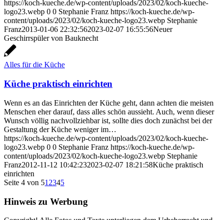
https://koch-kueche.de/wp-content/uploads/2023/02/koch-kueche-
logo23.webp
0
0
Stephanie Franz
https://koch-kueche.de/wp-
content/uploads/2023/02/koch-kueche-logo23.webp
Stephanie
Franz
2013-01-06 22:32:56
2023-02-07 16:55:56
Neuer
Geschirrspüler von Bauknecht
Alles für die Küche
Küche praktisch einrichten
Wenn es an das Einrichten der Küche geht, dann achten die meisten
Menschen eher darauf, dass alles schön aussieht. Auch, wenn dieser
Wunsch völlig nachvollziehbar ist, sollte dies doch zunächst bei der
Gestaltung der Küche weniger im…
https://koch-kueche.de/wp-content/uploads/2023/02/koch-kueche-
logo23.webp
0
0
Stephanie Franz
https://koch-kueche.de/wp-
content/uploads/2023/02/koch-kueche-logo23.webp
Stephanie
Franz
2012-11-12 10:42:23
2023-02-07 18:21:58
Küche praktisch
einrichten
Seite 4 von 5
1
2
3
4
5
Hinweis zu Werbung