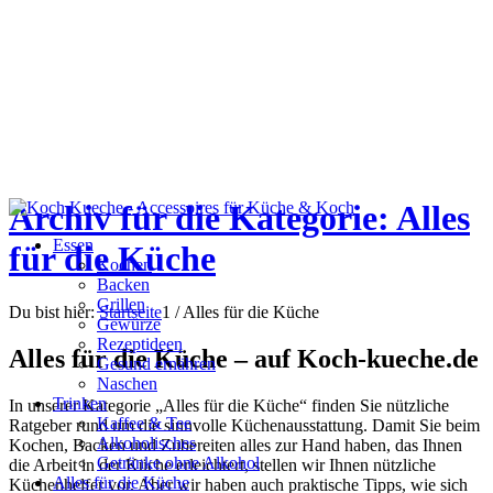
Archiv für die Kategorie: Alles
Essen
für die Küche
Kochen
Backen
Grillen
Du bist hier:
Startseite
1
/
Alles für die Küche
Gewürze
Rezeptideen
Alles für die Küche – auf Koch-kueche.de
Gesund ernähren
Naschen
Trinken
In unserer Kategorie „Alles für die Küche“ finden Sie nützliche
Kaffee & Tee
Ratgeber rund um die sinnvolle Küchenausstattung. Damit Sie beim
Alkoholisches
Kochen, Backen und Zubereiten alles zur Hand haben, das Ihnen
Getränke ohne Alkohol
die Arbeit in der Küche erleichtert, stellen wir Ihnen nützliche
Alles für die Küche
Küchenhelfer vor. Aber wir haben auch praktische Tipps, wie sich