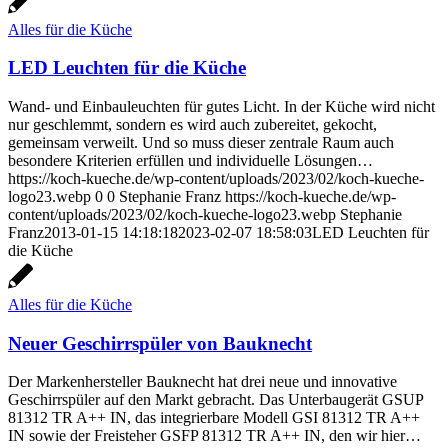
Alles für die Küche
LED Leuchten für die Küche
Wand- und Einbauleuchten für gutes Licht. In der Küche wird nicht
nur geschlemmt, sondern es wird auch zubereitet, gekocht,
gemeinsam verweilt. Und so muss dieser zentrale Raum auch
besondere Kriterien erfüllen und individuelle Lösungen…
https://koch-kueche.de/wp-content/uploads/2023/02/koch-kueche-
logo23.webp
0
0
Stephanie Franz
https://koch-kueche.de/wp-
content/uploads/2023/02/koch-kueche-logo23.webp
Stephanie
Franz
2013-01-15 14:18:18
2023-02-07 18:58:03
LED Leuchten für
die Küche
Alles für die Küche
Neuer Geschirrspüler von Bauknecht
Der Markenhersteller Bauknecht hat drei neue und innovative
Geschirrspüler auf den Markt gebracht. Das Unterbaugerät GSUP
81312 TR A++ IN, das integrierbare Modell GSI 81312 TR A++
IN sowie der Freisteher GSFP 81312 TR A++ IN, den wir hier…